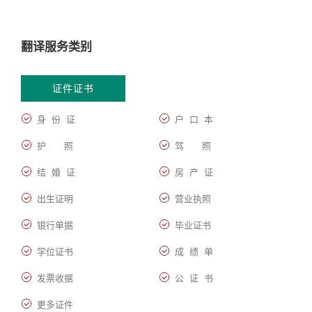
翻译服务类别
证件证书
身 份 证
户 口 本
护 照
驾 照
结 婚 证
房 产 证
出生证明
营业执照
银行单据
毕业证书
学位证书
成 绩 单
发票收据
公 证 书
更多证件