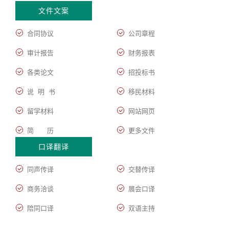
文件文案
合同协议
公司章程
审计报告
财务报表
各类论文
招投标书
说 明 书
移民材料
留学材料
网站网页
简 历
更多文件
口译翻译
同声传译
交替传译
商务洽谈
展会口译
陪同口译
双语主持