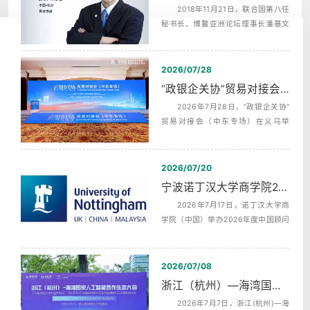
2018年11月21日，联合国第八任
秘书长、博鳌亚洲论坛理事长潘基文
（Ban Ki-moon），埃及前总理，沙拉
夫...
2026/07/28
“政银企关协”贸易对接会（中东专场）中英文同声传译翻译
2026年7月28日，“政银企关协”
贸易对接会（中东专场）在义乌举
行，杭州中译翻译有限公司为本次活
动提供...
2026/07/20
宁波诺丁汉大学商学院2026年度中国顾问委员会第二次会议同声传译
2026年7月17日，诺丁汉大学商
学院（中国）举办2026年度中国顾问
委员会第二次全体会议，活动全天分
为上午...
2026/07/08
浙江（杭州）—海湾国家人工智能合作生态发布会AI机器英语同传
2026年7月7日，浙江(杭州)—海