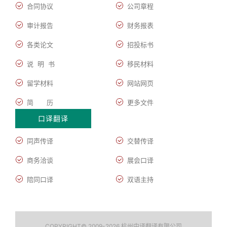
合同协议
公司章程
审计报告
财务报表
各类论文
招投标书
说 明 书
移民材料
留学材料
网站网页
简 历
更多文件
口译翻译
同声传译
交替传译
商务洽谈
展会口译
陪同口译
双语主持
COPYRIGHT© 2009-2026 杭州中译翻译有限公司