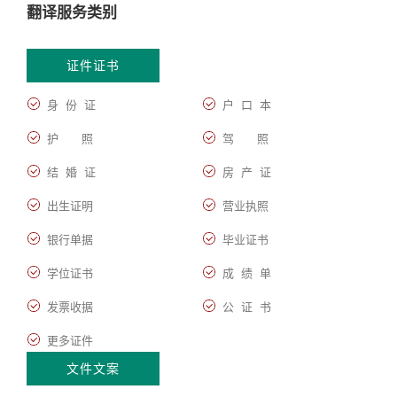
翻译服务类别
证件证书
身 份 证
户 口 本
护 照
驾 照
结 婚 证
房 产 证
出生证明
营业执照
银行单据
毕业证书
学位证书
成 绩 单
发票收据
公 证 书
更多证件
文件文案