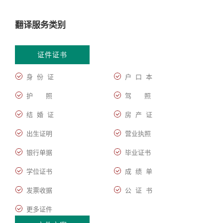
翻译服务类别
证件证书
身 份 证
户 口 本
护 照
驾 照
结 婚 证
房 产 证
出生证明
营业执照
银行单据
毕业证书
学位证书
成 绩 单
发票收据
公 证 书
更多证件