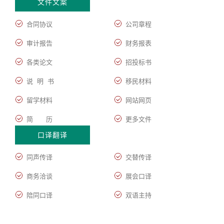
文件文案
合同协议
公司章程
审计报告
财务报表
各类论文
招投标书
说 明 书
移民材料
留学材料
网站网页
简 历
更多文件
口译翻译
同声传译
交替传译
商务洽谈
展会口译
陪同口译
双语主持