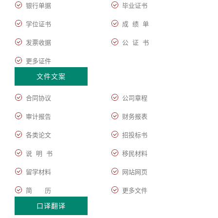
银行单据
毕业证书
学位证书
成 绩 单
发票收据
公 证 书
更多证件
文件文案
合同协议
公司章程
审计报告
财务报表
各类论文
招投标书
说 明 书
移民材料
留学材料
网站网页
简 历
更多文件
口译翻译