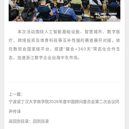
本次活动围绕‌人工智能基础设施‌、‌智慧城市‌、‌数字医
疗‌、‌跨境投资‌及‌体育科技‌等互补性强的赛道展开对接。依
托数贸会国家级平台，搭建“展会+360天”常态化合作生
态，加速浙江数字企业出海中东市场。‌‌
上一篇：
宁波诺丁汉大学商学院2026年度中国顾问委员会第二次会议同
声传译
返回到目录：
回到目录