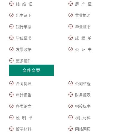
结 婚 证
房 产 证
出生证明
营业执照
银行单据
毕业证书
学位证书
成 绩 单
发票收据
公 证 书
更多证件
文件文案
合同协议
公司章程
审计报告
财务报表
各类论文
招投标书
说 明 书
移民材料
留学材料
网站网页